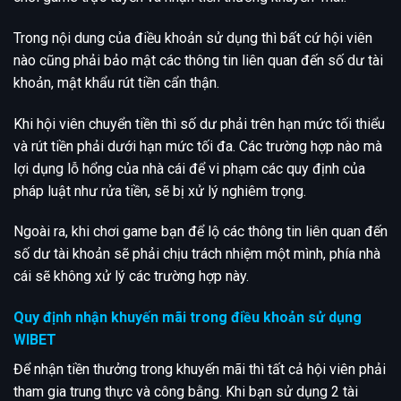
Trong nội dung của điều khoản sử dụng thì bất cứ hội viên
nào cũng phải bảo mật các thông tin liên quan đến số dư tài
khoản, mật khẩu rút tiền cẩn thận.
Khi hội viên chuyển tiền thì số dư phải trên hạn mức tối thiểu
và rút tiền phải dưới hạn mức tối đa. Các trường hợp nào mà
lợi dụng lỗ hổng của nhà cái để vi phạm các quy định của
pháp luật như rửa tiền, sẽ bị xử lý nghiêm trọng.
Ngoài ra, khi chơi game bạn để lộ các thông tin liên quan đến
số dư tài khoản sẽ phải chịu trách nhiệm một mình, phía nhà
cái sẽ không xử lý các trường hợp này.
Quy định nhận khuyến mãi trong điều khoản sử dụng
WIBET
Để nhận tiền thưởng trong khuyến mãi thì tất cả hội viên phải
tham gia trung thực và công bằng. Khi bạn sử dụng 2 tài