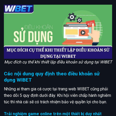
Mục đích cụ thể khi thiết lập điều khoản sử dụng tại WIBET
Các nội dung quy định theo điều khoản sử
dụng WIBET
Những ai tham gia cá cược tại trang web WIBET cũng phải
theo dõi 5 quy định dưới đây. Khi hội viên chấp hành nghiêm
túc thì nhà cái sẽ có trách nhiệm bảo vệ quyền lợi cho bạn.
Trải nghiệm game online trên một thiết bị duy nhất