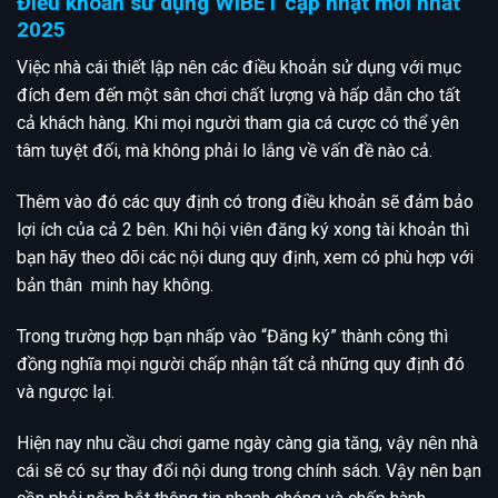
Điều khoản sử dụng WIBET cập nhật mới nhất
2025
Việc nhà cái thiết lập nên các điều khoản sử dụng với mục
đích đem đến một sân chơi chất lượng và hấp dẫn cho tất
cả khách hàng. Khi mọi người tham gia cá cược có thể yên
tâm tuyệt đối, mà không phải lo lắng về vấn đề nào cả.
Thêm vào đó các quy định có trong điều khoản sẽ đảm bảo
lợi ích của cả 2 bên. Khi hội viên đăng ký xong tài khoản thì
bạn hãy theo dõi các nội dung quy định, xem có phù hợp với
bản thân minh hay không.
Trong trường hợp bạn nhấp vào “Đăng ký” thành công thì
đồng nghĩa mọi người chấp nhận tất cả những quy định đó
và ngược lại.
Hiện nay nhu cầu chơi game ngày càng gia tăng, vậy nên nhà
cái sẽ có sự thay đổi nội dung trong chính sách. Vậy nên bạn