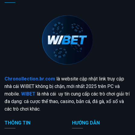
Chronollection.br.com
là website cập nhật link truy cập
nhà cái WIBET không bị chặn, mới nhất 2025 trên PC và
mobile.
WIBET
là nhà cái uy tín cung cấp các trò chơi giải trí
đa dạng: cá cược thể thao, casino, bắn cá, đá gà, xổ số và
các trò chơi khác.
THÔNG TIN
HƯỚNG DẪN