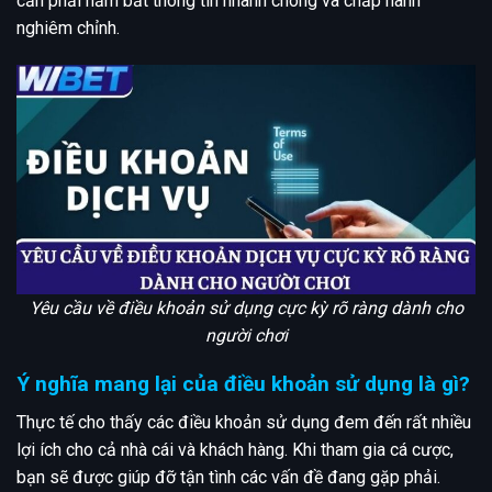
cần phải nắm bắt thông tin nhanh chóng và chấp hành
nghiêm chỉnh.
Yêu cầu về điều khoản sử dụng cực kỳ rõ ràng dành cho
người chơi
Ý nghĩa mang lại của điều khoản sử dụng là gì?
Thực tế cho thấy các điều khoản sử dụng đem đến rất nhiều
lợi ích cho cả nhà cái và khách hàng. Khi tham gia cá cược,
bạn sẽ được giúp đỡ tận tình các vấn đề đang gặp phải.