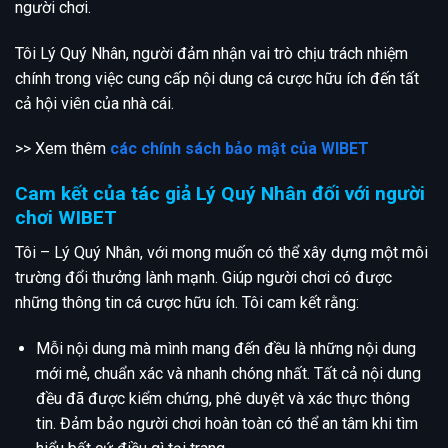
người chơi.
Tôi Lý Quý Nhân, người đảm nhận vai trò chịu trách nhiệm
chính trong việc cung cấp nội dung cá cược hữu ích đến tất
cả hội viên của nhà cái.
>> Xem thêm
các chính sách bảo mật của WIBET
Cam kết của tác giả Lý Quý Nhân đối với người
chơi WIBET
Tôi – Lý Quý Nhân, với mong muốn có thể xây dựng một môi
trường đổi thưởng lành mạnh. Giúp người chơi có được
những thông tin cá cược hữu ích. Tôi cam kết rằng:
Mỗi nội dung mà mình mang đến đều là những nội dung
mới mẻ, chuẩn xác và nhanh chóng nhất. Tất cả nội dung
đều đã được kiểm chứng, phê duyệt và xác thực thông
tin. Đảm bảo người chơi hoàn toàn có thể an tâm khi tìm