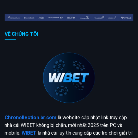
VỀ CHÚNG TÔI
Chronollection.br.com
là website cập nhật link truy cập
nhà cái WIBET không bị chặn, mới nhất 2025 trên PC và
mobile.
WIBET
là nhà cái uy tín cung cấp các trò chơi giải trí