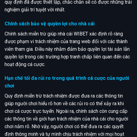
quy định đã được thiết lập, chắc chắn sẽ có được những trải
nghiệm giải trí tuyệt vời nhất.
Chính sách bảo vệ quyền lợi cho nhà cái
Chính sách miễn trừ giúp nhà cái WIBET xác định rõ ràng
được phạm vi trách nhiệm của trang web đối với các thành
viên tham gia. Điều này nhằm đảm bảo quyền lợi tài sản lẫn
quyền lợi trong các trường hợp tranh chấp liên quan đến các
hoạt động cá cược.
Hạn chế tối đa rủi ro trong quá trình cá cược của người
chơi
Quy định miễn trừ trách nhiệm được đưa ra các thông tin
giúp người chơi hiểu rõ hơn về các rủi ro có thể xảy ra khi
chơi cá cược trực tuyến. Ngoài ra, chính sách còn cung cấp
các thông tin về giới hạn trách nhiệm của nhà cái cho người
chơi nắm rõ. Nhờ vậy, người chơi có thể đưa ra các quyết
định thông minh và tự mình chịu trách nhiệm với mọi hoạt