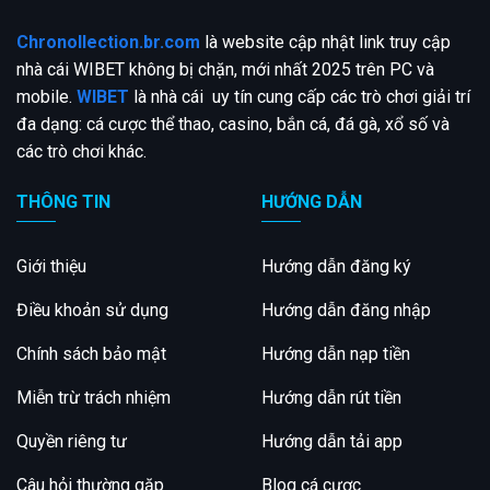
Chronollection.br.com
là website cập nhật link truy cập
nhà cái WIBET không bị chặn, mới nhất 2025 trên PC và
mobile.
WIBET
là nhà cái uy tín cung cấp các trò chơi giải trí
đa dạng: cá cược thể thao, casino, bắn cá, đá gà, xổ số và
các trò chơi khác.
THÔNG TIN
HƯỚNG DẪN
Giới thiệu
Hướng dẫn đăng ký
Điều khoản sử dụng
Hướng dẫn đăng nhập
Chính sách bảo mật
Hướng dẫn nạp tiền
Miễn trừ trách nhiệm
Hướng dẫn rút tiền
Quyền riêng tư
Hướng dẫn tải app
Câu hỏi thường gặp
Blog cá cược