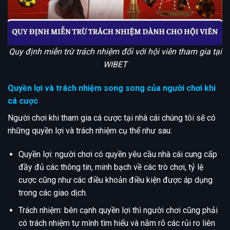
Quy định miễn trừ trách nhiệm đối với hội viên tham gia tại
WIBET
Quyền lợi và trách nhiệm song song của người chơi khi
cá cược
Người chơi khi tham gia cá cược tại nhà cái chúng tôi sẽ có
những quyền lợi và trách nhiệm cụ thể như sau:
Quyền lợi: người chơi có quyền yêu cầu nhà cái cung cấp
đầy đủ các thông tin, minh bạch về các trò chơi, tỷ lệ
cược cũng như các điều khoản điều kiện được áp dụng
trong các giao dịch.
Trách nhiệm: bên cạnh quyền lợi thì người chơi cũng phải
có trách nhiệm tự mình tìm hiểu và nắm rõ các rủi ro liên