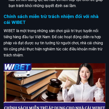
bạn tránh khỏi những quyết định sai lầm.
Chính sách miễn trừ trách nhiệm đối với nhà
cái WIBET
WIBET là một trong những sân chơi giải trí trực tuyến nổi
tiếng hàng đầu tại Việt Nam. Để các hoạt động diễn ra hợp
pháp và đạt được sự tin tưởng từ người chơi, nhà cái chúng
tôi cũng phải thực hiện nghiêm túc các điều khoản miễn trừ
trách nhiệm.