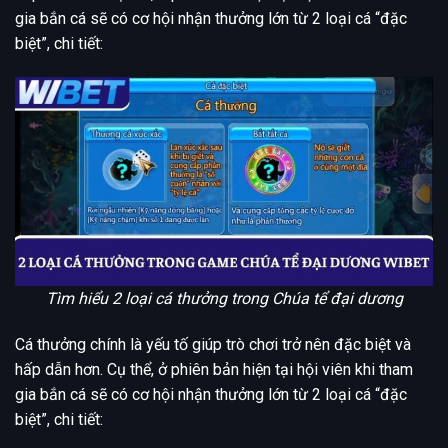
gia bắn cá sẽ có cơ hội nhận thưởng lớn từ 2 loại cá “đặc
biệt”, chi tiết:
Tìm hiểu 2 loại cá thưởng trong Chúa tể đại dương
Cá thưởng chính là yếu tố giúp trò chơi trở nên đặc biệt và
hấp dẫn hơn. Cụ thể, ở phiên bản hiện tại hội viên khi tham
gia bắn cá sẽ có cơ hội nhận thưởng lớn từ 2 loại cá “đặc
biệt”, chi tiết: