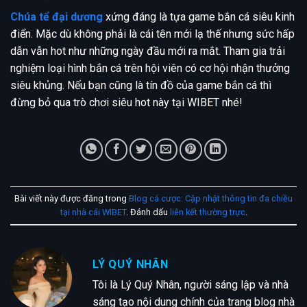
Chúa tể đại dương
xứng đáng là tựa game bắn cá siêu kinh
điển. Mặc dù không phải là cái tên mới lạ thế nhưng sức hấp
dẫn vẫn hot như những ngày đầu mới ra mắt. Tham gia trải
nghiệm loại hình bắn cá trên hội viên có cơ hội nhận thưởng
siêu khủng. Nếu bạn cũng là tín đồ của game bắn cá thì
đừng bỏ qua trò chơi siêu hot này tại WIBET nhé!
Bài viết này được đăng trong
Blog cá cược: Cập nhật thông tin đa chiều
tại nhà cái WIBET
. Đánh dấu
liên kết thường trực
.
LÝ QUÝ NHÂN
Tôi là Lý Quý Nhân, người sáng lập và nhà
sáng tạo nội dung chính của trang blog nhà