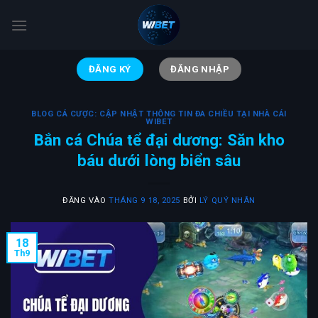
Bỏ
qua
nội
dung
ĐĂNG KÝ
ĐĂNG NHẬP
BLOG CÁ CƯỢC: CẬP NHẬT THÔNG TIN ĐA CHIỀU TẠI NHÀ CÁI
WIBET
Bắn cá Chúa tể đại dương: Săn kho
báu dưới lòng biển sâu
ĐĂNG VÀO
THÁNG 9 18, 2025
BỞI
LÝ QUÝ NHÂN
18
Th9