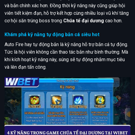
và bắn chính xác hơn. Đồng thời kỹ năng này cũng giúp hội
viên tiết kiệm đạn, hỗ trợ kết hợp cùng nhiều loại vũ khí tăng
cơ hội săn trúng boss trong
Chúa tể đại dương
cao hơn.
Khám phá kỹ năng tự động bắn cá siêu hot
Auto Fire hay tự động bắn là kỹ năng hỗ trợ bắn cá tự động.
Tức là hội viên không cần thao tác bắn như bình thường. Mà
khi kích hoạt kỹ năng này, súng sẽ tự động nhắm mục tiêu
và lên đạn tấn công.