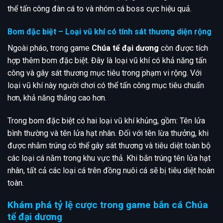
thể tấn công đàn cá to và nhóm cá boss cực hiệu quả.
Bom đặc biệt – Loại vũ khí có tính sát thương diện rộng
Ngoài pháo, trong game
Chúa tể đại dương
còn được tích
hợp thêm bom đặc biệt. Đây là loại vũ khí có khả năng tấn
công và gây sát thương mục tiêu trong phạm vi rộng. Với
loại vũ khí này người chơi có thể tấn công mục tiêu chuẩn
hơn, khả năng thắng cao hơn.
Trong bom đặc biệt có hai loại vũ khí khủng, gồm: Tên lửa
bình thường và tên lửa hạt nhân. Đối với tên lừa thưởng, khi
được nhắm trúng có thể gây sát thương và tiêu diệt toàn bộ
các loại cá nằm trong khu vực thả. Khi bắn trúng tên lửa hạt
nhân, tất cả các loại cá trên đồng nuôi cá sẽ bị tiêu diệt hoàn
toàn.
Khám phá tỷ lệ cược trong game bắn cá Chúa
tể đại dương