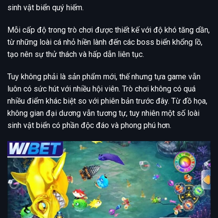
sinh vật biển quý hiếm.
Mỗi cấp độ trong trò chơi được thiết kế với độ khó tăng dần,
từ những loài cá nhỏ hiền lành đến các boss biển khổng lồ,
tạo nên sự thử thách và hấp dẫn liên tục.
Tuy không phải là sản phẩm mới, thế nhưng tựa game vẫn
luôn có sức hút với nhiều hội viên. Trò chơi không có quá
nhiều điểm khác biệt so với phiên bản trước đây. Từ đồ họa,
không gian đại dương vẫn tương tự, tuy nhiên một số loài
sinh vật biển có phần độc đáo và phong phú hơn.