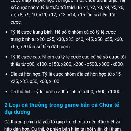
cược thấp sẽ phù hợp với người mới, chưa thành thạo. Hệ
số cược nhóm tỷ lệ thấp tối thiểu từ x1, x2, x3, x4, x5, x6,
x7, x8, x9, 10, x11, x12, x13, x14, x15 lần số tiền đặt
cược.
Tỷ lệ cược trung bình: Hệ số ở nhóm cá có tỷ lệ cược
trung bình từ x20, x25, x30, x35, x40, x45, x50, x55, x60,
x65, x70 lần số tiền đặt cược.
Tỷ lệ cược cao: Nhóm cá tỷ lệ cược cao có hệ số cược tối
thiểu từ x80, x100, x150, x200, x200~x500, x300~x800.
Đĩa cá hỗn hợp: Tỷ lệ cược nhóm đĩa cá hỗn hợp từ x15,
x25, x35, x50, x60, x100.
Cá thủ lĩnh: Tỷ lệ cược cá thủ lĩnh từ x400, x600, x1000.
2 Loại cá thưởng trong game bắn cá Chúa tể
đại dương
Cá thưởng chính là yếu tố giúp trò chơi trở nên đặc biệt và
hấp dẫn hơn. Cụ thể, ở phiên bản hiện tại hội viên khi tham