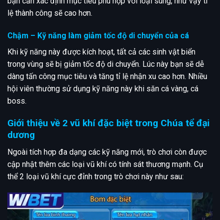
bạn cần xác định mục tiêu phù hợp với loại súng, như vậy tỉ
lệ thành công sẽ cao hơn.
Chậm – Kỹ năng làm giảm tốc độ di chuyển của cá
Khi kỹ năng này được kích hoạt, tất cả các sinh vật biển
trong vùng sẽ bị giảm tốc độ di chuyển. Lúc này bạn sẽ dễ
dàng tấn công mục tiêu và tăng tỉ lệ nhận xu cao hơn. Nhiều
hội viên thường sử dụng kỹ năng này khi săn cá vàng, cá
boss.
Giới thiệu về 2 vũ khí đặc biệt trong Chúa tể đại
dương
Ngoài tích hợp đa dạng các kỹ năng mới, trò chơi còn được
cập nhật thêm các loại vũ khí có tính sát thương mạnh. Cụ
thể 2 loại vũ khí cực đỉnh trong trò chơi này như sau: