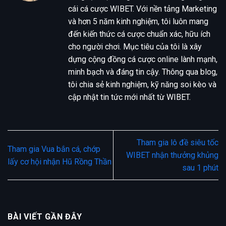
cái cá cược WIBET. Với nền tảng Marketing
và hơn 5 năm kinh nghiệm, tôi luôn mang
đến kiến thức cá cược chuẩn xác, hữu ích
cho người chơi. Mục tiêu của tôi là xây
dựng cộng đồng cá cược online lành mạnh,
minh bạch và đáng tin cậy. Thông qua blog,
tôi chia sẻ kinh nghiệm, kỹ năng soi kèo và
cập nhật tin tức mới nhất từ WIBET.
Tham gia lô đề siêu tốc
Tham gia Vua bắn cá, chớp
WIBET nhận thưởng khủng
lấy cơ hội nhận Hũ Rồng Thần
sau 1 phút
BÀI VIẾT GẦN ĐÂY