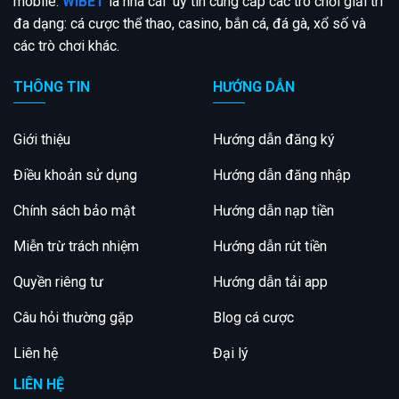
mobile.
WIBET
là nhà cái uy tín cung cấp các trò chơi giải trí
đa dạng: cá cược thể thao, casino, bắn cá, đá gà, xổ số và
các trò chơi khác.
THÔNG TIN
HƯỚNG DẪN
Giới thiệu
Hướng dẫn đăng ký
Điều khoản sử dụng
Hướng dẫn đăng nhập
Chính sách bảo mật
Hướng dẫn nạp tiền
Miễn trừ trách nhiệm
Hướng dẫn rút tiền
Quyền riêng tư
Hướng dẫn tải app
Câu hỏi thường gặp
Blog cá cược
Liên hệ
Đại lý
LIÊN HỆ