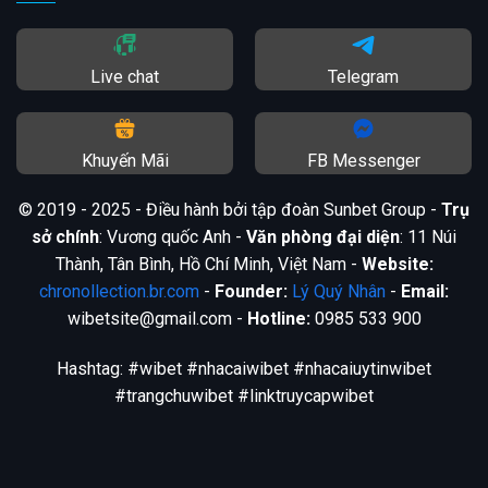
Live chat
Telegram
Khuyến Mãi
FB Messenger
© 2019 - 2025 - Điều hành bởi tập đoàn Sunbet Group -
Trụ
sở chính
: Vương quốc Anh -
Văn phòng đại diện
: 11 Núi
Thành, Tân Bình, Hồ Chí Minh, Việt Nam -
Website:
chronollection.br.com
-
Founder:
Lý Quý Nhân
-
Email:
wibetsite@gmail.com
-
Hotline:
0985 533 900
Hashtag: #wibet #nhacaiwibet #nhacaiuytinwibet
#trangchuwibet #linktruycapwibet