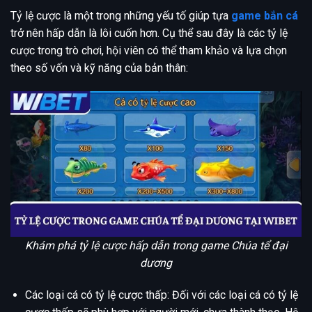
Tỷ lệ cược là một trong những yếu tố giúp tựa
game bắn cá
trở nên hấp dẫn là lôi cuốn hơn. Cụ thể sau đây là các tỷ lệ
cược trong trò chơi, hội viên có thể tham khảo và lựa chọn
theo số vốn và kỹ năng của bản thân:
Khám phá tỷ lệ cược hấp dẫn trong game Chúa tể đại
dương
Các loại cá có tỷ lệ cược thấp: Đối với các loại cá có tỷ lệ