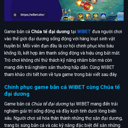
Game bắn cá
Chúa tể đại dương
tại
WIBET
đưa người chơi
vào thế giới đại dương sống động với hàng loạt sinh vật
huyền bí. Mỗi viên đạn đều là cơ hội chinh phục kho báu
khổng lồ, kết hợp âm thanh sống động và hiệu ứng bắt mắt.
Trò chơi không chỉ thử thách kỹ năng nhắm bắn mà còn
mang đến trải nghiệm săn thưởng hấp dẫn. Cùng WIBET
tham khảo chi tiết hơn về tựa game trong bài viết sau đây.
Chinh phục game bắn cá WIBET cùng Chúa tể
đại dương
Game bắn cá
Chúa tể đại dương
tại WIBET mang đến trải
nghiệm giải trí sống động và đầy kịch tính dưới lòng biển
sâu. Người chơi sẽ hóa thân thành những thợ săn đại dương,
trang bị súng bắn cá và các kỹ năng đặc biệt để săn những