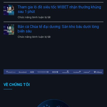
Lô
vận
đến
đề
Tham gia lô đề siêu tốc WIBET nhận thưởng khủng
may
người
18
3
đổi
sau 1 phút
chơi
Th9
miền
thưởng
ở
Chức năng bình luận bị tắt
–
liên
Tham
Chọn
tục
gia
Bắn cá Chúa tể đại dương: Săn kho báu dưới lòng
số
tại
18
lô
may
biển sâu
WIBET
Th9
đề
mắn,
ở
Chức năng bình luận bị tắt
siêu
trúng
Bắn
tốc
thưởng
cá
WIBET
nhanh
Chúa
nhận
tại
tể
thưởng
WIBET
đại
khủng
dương:
sau
Săn
1
kho
phút
báu
dưới
lòng
VỀ CHÚNG TÔI
biển
sâu