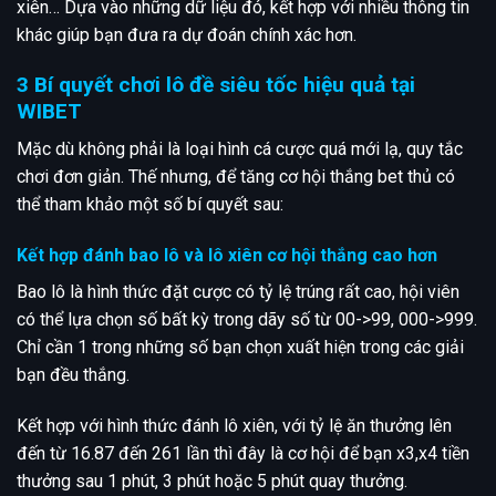
xiên… Dựa vào những dữ liệu đó, kết hợp với nhiều thông tin
khác giúp bạn đưa ra dự đoán chính xác hơn.
3 Bí quyết chơi lô đề siêu tốc hiệu quả tại
WIBET
Mặc dù không phải là loại hình cá cược quá mới lạ, quy tắc
chơi đơn giản. Thế nhưng, để tăng cơ hội thắng bet thủ có
thể tham khảo một số bí quyết sau:
Kết hợp đánh bao lô và lô xiên cơ hội thắng cao hơn
Bao lô là hình thức đặt cược có tỷ lệ trúng rất cao, hội viên
có thể lựa chọn số bất kỳ trong dãy số từ 00->99, 000->999.
Chỉ cần 1 trong những số bạn chọn xuất hiện trong các giải
bạn đều thắng.
Kết hợp với hình thức đánh lô xiên, với tỷ lệ ăn thưởng lên
đến từ 16.87 đến 261 lần thì đây là cơ hội để bạn x3,x4 tiền
thưởng sau 1 phút, 3 phút hoặc 5 phút quay thưởng.