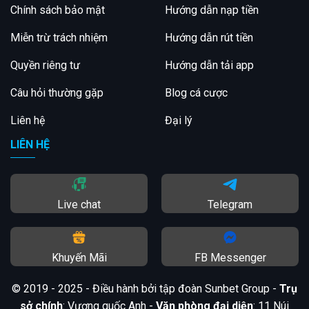
Chính sách bảo mật
Hướng dẫn nạp tiền
Miễn trừ trách nhiệm
Hướng dẫn rút tiền
Quyền riêng tư
Hướng dẫn tải app
Câu hỏi thường gặp
Blog cá cược
Liên hệ
Đại lý
LIÊN HỆ
Live chat
Telegram
Khuyến Mãi
FB Messenger
© 2019 - 2025 - Điều hành bởi tập đoàn Sunbet Group -
Trụ
sở chính
: Vương quốc Anh -
Văn phòng đại diện
: 11 Núi