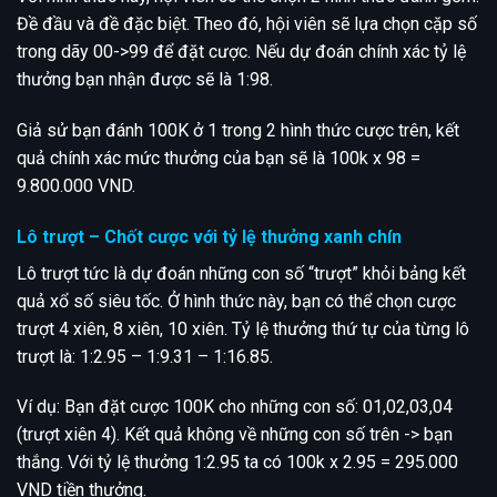
Đề đầu và đề đặc biệt. Theo đó, hội viên sẽ lựa chọn cặp số
trong dãy 00->99 để đặt cược. Nếu dự đoán chính xác tỷ lệ
thưởng bạn nhận được sẽ là 1:98.
Giả sử bạn đánh 100K ở 1 trong 2 hình thức cược trên, kết
quả chính xác mức thưởng của bạn sẽ là 100k x 98 =
9.800.000 VND.
Lô trượt – Chốt cược với tỷ lệ thưởng xanh chín
Lô trượt tức là dự đoán những con số “trượt” khỏi bảng kết
quả xổ số siêu tốc. Ở hình thức này, bạn có thể chọn cược
trượt 4 xiên, 8 xiên, 10 xiên. Tỷ lệ thưởng thứ tự của từng lô
trượt là: 1:2.95 – 1:9.31 – 1:16.85.
Ví dụ: Bạn đặt cược 100K cho những con số: 01,02,03,04
(trượt xiên 4). Kết quả không về những con số trên -> bạn
thắng. Với tỷ lệ thưởng 1:2.95 ta có 100k x 2.95 = 295.000
VND tiền thưởng.