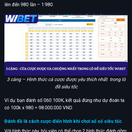
lên đến 980 lần – 1:980.
3 càng – Hình thức cá cược được yêu thích nhất trong lô
đề siêu tốc
Ví dụ: bạn đánh số 060 100K, kết quả đúng như dự đoán ta
có 100k x 980 = 98.000.000 VND.
Đánh đề là cách cược điển hình khi chơi xổ số siêu tốc
Với hình thức này, hội viên có thể chọn 2 hình thức đánh gồm: