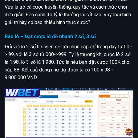
Vừa là trò cá cược truyền thống, quy tắc và cách thức chơi
đơn giản. Bên cạnh đó tỷ lệ thưởng lại rất cao. Vậy loại hình
giải trí này có bao nhiêu hình thức cược?
Bao lô – Đặt cược lô đề nhanh 2 số, 3 số
Đối với lô 2 số hội viên sẽ lựa chọn cặp số trong dãy từ 00 -
> 99, với lô 3 số từ 000->999. Tỷ lệ thưởng khi cược lô 2 số
là 1:98, lô 3 số là 1:980. Tức là nếu bạn đặt cược 100K cho
cặp 88. Kết quả đúng như dự đoán ta có 100 x 98 =
9.800.000 VND.