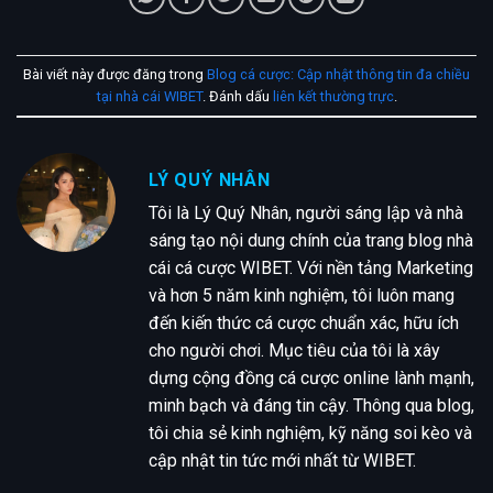
Bài viết này được đăng trong
Blog cá cược: Cập nhật thông tin đa chiều
tại nhà cái WIBET
. Đánh dấu
liên kết thường trực
.
LÝ QUÝ NHÂN
Tôi là Lý Quý Nhân, người sáng lập và nhà
sáng tạo nội dung chính của trang blog nhà
cái cá cược WIBET. Với nền tảng Marketing
và hơn 5 năm kinh nghiệm, tôi luôn mang
đến kiến thức cá cược chuẩn xác, hữu ích
cho người chơi. Mục tiêu của tôi là xây
dựng cộng đồng cá cược online lành mạnh,
minh bạch và đáng tin cậy. Thông qua blog,
tôi chia sẻ kinh nghiệm, kỹ năng soi kèo và
cập nhật tin tức mới nhất từ WIBET.