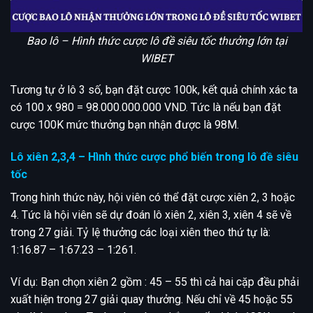
Bao lô – Hình thức cược lô đề siêu tốc thưởng lớn tại
WIBET
Tương tự ở lô 3 số, bạn đặt cược 100k, kết quả chính xác ta
có 100 x 980 = 98.000.000.000 VND. Tức là nếu bạn đặt
cược 100K mức thưởng bạn nhận được là 98M.
Lô xiên 2,3,4 – Hình thức cược phổ biến trong lô đề siêu
tốc
Trong hình thức này, hội viên có thể đặt cược xiên 2, 3 hoặc
4. Tức là hội viên sẽ dự đoán lô xiên 2, xiên 3, xiên 4 sẽ về
trong 27 giải. Tỷ lệ thưởng các loại xiên theo thứ tự là:
1:16.87 – 1:67.23 – 1:261.
Ví dụ: Bạn chọn xiên 2 gồm : 45 – 55 thì cả hai cặp đều phải
xuất hiện trong 27 giải quay thưởng. Nếu chỉ về 45 hoặc 55