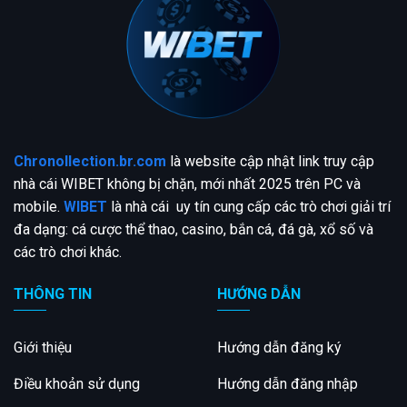
Chronollection.br.com
là website cập nhật link truy cập
nhà cái WIBET không bị chặn, mới nhất 2025 trên PC và
mobile.
WIBET
là nhà cái uy tín cung cấp các trò chơi giải trí
đa dạng: cá cược thể thao, casino, bắn cá, đá gà, xổ số và
các trò chơi khác.
THÔNG TIN
HƯỚNG DẪN
Giới thiệu
Hướng dẫn đăng ký
Điều khoản sử dụng
Hướng dẫn đăng nhập