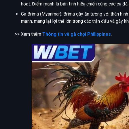
hoạt. Điểm mạnh là bản tính hiếu chiến cùng các cú đá 
Gà Brima (Myanmar): Brima gây ấn tượng với thân hình 
mạnh, mang lại lợi thế lớn trong các trận đấu và gây k
>> Xem thêm
Thông tin về gà chọi Philippines
.