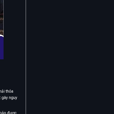
hải thỏa
t gây nguy
 bảo được