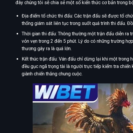
đây chúng tôi sẽ chia sẻ một số kiến thức cơ bản trong b
Địa điểm tổ chức thi đấu: Các trận đấu sẽ được tổ chức
thống giám sát liên tục trong suốt quá trình thi đấu. 
Thời gian thi đấu: Thông thường một trận đấu diễn ra t
vỏn vẹn trong 2 đến 5 phút. Lý do có những trường hợp
thương gây ra là quá lớn.
Kết thúc trận đấu: Ván đấu chỉ dừng lại khi một trong 
đều gục ngã trọng tài là người trực tiếp kiểm tra chiế
giành chiến thắng chung cuộc.