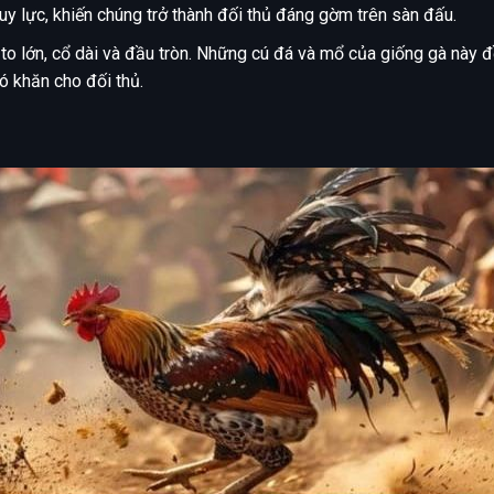
uy lực, khiến chúng trở thành đối thủ đáng gờm trên sàn đấu.
to lớn, cổ dài và đầu tròn. Những cú đá và mổ của giống gà này đ
hó khăn cho đối thủ.