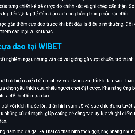
 của từng chiến kê sẽ được đo chính xác và ghi chép cẩn thận. Số
5 kg đến 2,5 kg để đảm bảo sự công bằng trong mỗi trận đấu.
ược gắn thêm cựa dao trước khi bắt đầu là điều bình thường. Đối 
thêm các loại vũ khí khác.
 cựa dao tại WIBET
rất nghiêm ngặt, nhưng vẫn có vài giống gà vượt chuẩn, trở thành
nhờ tính hiếu chiến bẩm sinh và vóc dáng cân đối khi lên sàn. Thân
lựa chọn yêu thích của nhiều người chơi đặt cược. Khả năng ứng b
h ra để thi đấu cựa dao.
ật với kích thước lớn, thân hình vạm vỡ và sức chịu đựng tuyệt 
ữu những cú đá mạnh, giúp chúng dễ dàng tạo uy lực và ghi điểm 
dao.
ồng đam mê đá gà. Gà Thái có thân hình thon gọn, nhẹ nhàng nhưng