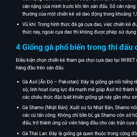
cân nặng của mình trước khi lên sàn đấu. Số cân nặng
thường của một chiến kê sẽ dao động trong khoảng 1,
Vũ khí: Trong hình thức đá gà cựa dao, việc chiến kê đ
thức này, ngoài cựa dao thì không được phép sử dụng 
4 Giống gà phổ biến trong thi đấu
Điều kiện chọn chiến kê tham gia chọi cựa dao tại WIBET 
hàng đầu trên sàn đấu.
Gà Asil (Ấn Độ – Pakistan): Đây là giống gà nổi tiếng 
sộ, linh hoạt cùng lực đá mạnh mẽ giúp Asil trở thành 
các chiêu thức đặc biệt khiến giống gà này gần như sin
Gà Shamo (Nhật Bản): Xuất xứ từ Nhật Bản, Shamo nổi b
các cú tấn công. Không chỉ bền bỉ, gà Shamo còn sở h
đấu, trở thành ứng cử viên hàng đầu cho các trận cựa 
Gà Thái Lan: Đây là giống gà quen thuộc trong cộng đ