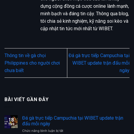
dựng cộng đồng cá cược online lành mạnh,
minh bạch và đáng tin cậy. Thông qua blog,
tôi chia sẻ kinh nghiệm, kỹ năng soi kèo và
cập nhật tin tức mới nhất từ WIBET.
Thông tin về gà chọi
Đá gà trực tiếp Campuchia tại
Philippines cho người chơi
WIBET update trận đấu mỗi
chưa biết
ngày
BÀI VIẾT GẦN ĐÂY
Đá gà trực tiếp Campuchia tại WIBET update trận
18
đấu mỗi ngày
Th9
ở
Chức năng bình luận bị tắt