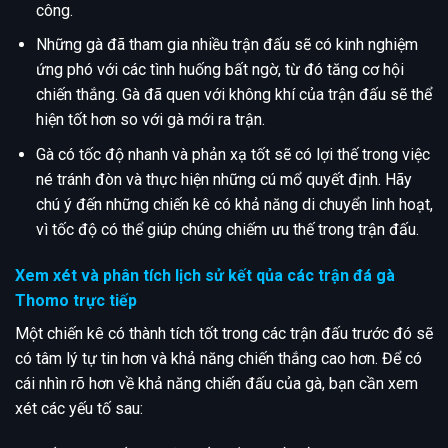
công.
Những gà đã tham gia nhiều trận đấu sẽ có kinh nghiệm
ứng phó với các tình huống bất ngờ, từ đó tăng cơ hội
chiến thắng. Gà đã quen với không khí của trận đấu sẽ thể
hiện tốt hơn so với gà mới ra trận.
Gà có tốc độ nhanh và phản xạ tốt sẽ có lợi thế trong việc
né tránh đòn và thực hiện những cú mổ quyết định. Hãy
chú ý đến những chiến kê có khả năng di chuyển linh hoạt,
vì tốc độ có thể giúp chúng chiếm ưu thế trong trận đấu.
Xem xét và phân tích lịch sử kết qủa các trận đá gà
Thomo trực tiếp
Một chiến kê có thành tích tốt trong các trận đấu trước đó sẽ
có tâm lý tự tin hơn và khả năng chiến thắng cao hơn. Để có
cái nhìn rõ hơn về khả năng chiến đấu của gà, bạn cần xem
xét các yếu tố sau: