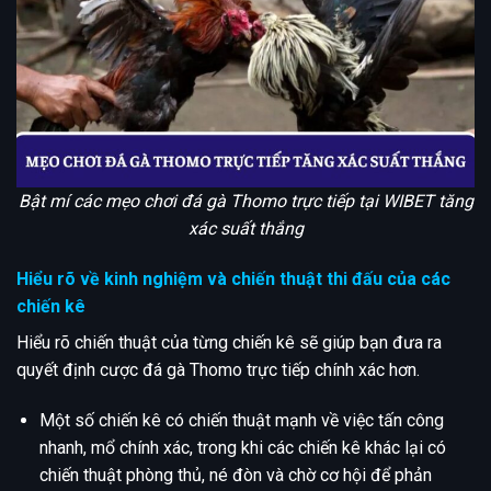
Bật mí các mẹo chơi đá gà Thomo trực tiếp tại WIBET tăng
xác suất thắng
Hiểu rõ về kinh nghiệm và chiến thuật thi đấu của các
chiến kê
Hiểu rõ chiến thuật của từng chiến kê sẽ giúp bạn đưa ra
quyết định cược đá gà Thomo trực tiếp chính xác hơn.
Một số chiến kê có chiến thuật mạnh về việc tấn công
nhanh, mổ chính xác, trong khi các chiến kê khác lại có
chiến thuật phòng thủ, né đòn và chờ cơ hội để phản