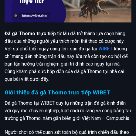
Đá gà Thomo trực tiếp
từ lâu đã trở thành lựa chọn hàng
đầu của những người yêu thích môn thể thao cá cược này.
Với sự phổ biến ngày càng lớn, sàn đá gà tại
WIBET
không
chỉ mang đến những trận đấu nảy lửa mà còn tạo cơ hội để
bạn tận hưởng trải nghiệm giải trí đỉnh cao ngay tại nhà.
Cùng khám phá sức hấp dẫn của đá gà Thomo tại nhà cái
qua bài viết dưới đây.
Giới thiệu đá gà Thomo trực tiếp WIBET
Đá gà Thomo tại WIBET quy tụ những trận đá gà kinh điển
với quy mô chuyên nghiệp, luật chơi rõ ràng và công bằng tại
trường gà Thomo, nằm gần biên giới Việt Nam – Campuchia.
Người chơi có thể quan sát toàn bộ quá trình chiến đấu theo