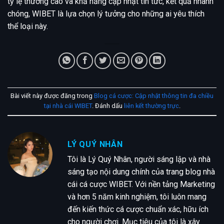
tỷ lệ thưởng cao và khả năng cập nhật tin tức, kết quả nhanh
chóng, WIBET là lựa chọn lý tưởng cho những ai yêu thích
thể loại này.
Bài viết này được đăng trong
Blog cá cược: Cập nhật thông tin đa chiều
tại nhà cái WIBET
. Đánh dấu
liên kết thường trực
.
LÝ QUÝ NHÂN
Tôi là Lý Quý Nhân, người sáng lập và nhà
sáng tạo nội dung chính của trang blog nhà
cái cá cược WIBET. Với nền tảng Marketing
và hơn 5 năm kinh nghiệm, tôi luôn mang
đến kiến thức cá cược chuẩn xác, hữu ích
cho người chơi. Mục tiêu của tôi là xây