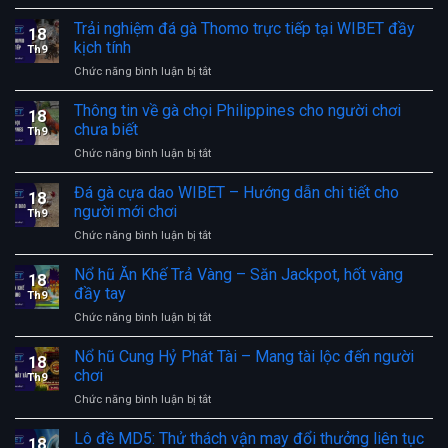
Đá
gà
Trải nghiệm đá gà Thomo trực tiếp tại WIBET đầy
18
trực
kịch tính
Th9
tiếp
ở
Chức năng bình luận bị tắt
Campuchia
Trải
tại
nghiệm
Thông tin về gà chọi Philippines cho người chơi
WIBET
18
đá
update
chưa biết
Th9
gà
trận
ở
Chức năng bình luận bị tắt
Thomo
đấu
Thông
trực
mỗi
tin
Đá gà cựa dao WIBET – Hướng dẫn chi tiết cho
tiếp
ngày
18
về
tại
người mới chơi
Th9
gà
WIBET
ở
Chức năng bình luận bị tắt
chọi
đầy
Đá
Philippines
kịch
gà
Nổ hũ Ăn Khế Trả Vàng – Săn Jackpot, hốt vàng
cho
tính
18
cựa
người
đầy tay
Th9
dao
chơi
ở
Chức năng bình luận bị tắt
WIBET
chưa
Nổ
–
biết
hũ
Nổ hũ Cung Hỷ Phát Tài – Mang tài lộc đến người
Hướng
18
Ăn
dẫn
chơi
Th9
Khế
chi
ở
Chức năng bình luận bị tắt
Trả
tiết
Nổ
Vàng
cho
hũ
Lô đề MD5: Thử thách vận may đổi thưởng liên tục
–
người
18