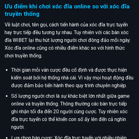
Ưu điểm khi chơi xóc đĩa online so với xóc đĩa
truyền thống
Về luật chơi, tên gọi, cách tiến hành của xóc đĩa trực tuyến
hay trực tiếp đều tương tự nhau. Tuy nhiên với các bàn xóc
đĩa WIBET lại thu hút lượng người chơi đông đảo mỗi ngày.
Xóc đĩa online cũng có nhiều điểm khác so với hình thức
chơi truyền thống.
Thời gian mỗi ván cược đều cố định và được thực hiện
kiểm soát bởi hệ thống nhà cái. Vì vậy mọi hoạt động đều
được đảm bảo tiến hành theo quy trình chuyên nghiệp.
Số lượng người chơi là sự khác biệt lớn nhất giữa game
online và truyền thống. Thông thường các bàn trực tiếp
ghi nhận tối đa đến 20 người cùng cược. Tuy nhiên xóc
đĩa trực tuyến có thể khiến con số ấy lên đến cả nghìn
người.
Lựa chọn bàn cược: Xóc đĩa trực tuyến với nhiều phiên