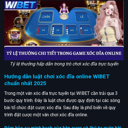
Tỷ lệ thưởng hấp dẫn trong trò chơi xóc đĩa trực tuyến
Hướng dẫn luật chơi xóc đĩa online WIBET
chuẩn nhất 2025
Trong một ván xóc đĩa trực tuyến tại WIBET cần trải qua 3
bước quy trình. Đây là luật chơi được quy định tại các sòng
bài tổ chức đặt cược xóc đĩa. Sau đây là phổ biến về quy
trình đặt cược một ván chơi xóc đĩa online.
Đảm bảo sự minh bạch của bàn cược và thứ tự quân bài