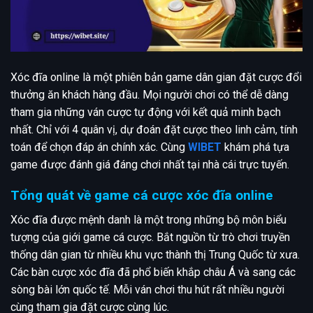
Xóc đĩa online là một phiên bản game dân gian đặt cược đổi
thưởng ăn khách hàng đầu. Mọi người chơi có thể dễ dàng
tham gia những ván cược tự động với kết quả minh bạch
nhất. Chỉ với 4 quân vị, dự đoán đặt cược theo linh cảm, tính
toán để chọn đáp án chính xác. Cùng
WIBET
khám phá tựa
game được đánh giá đáng chơi nhất tại nhà cái trực tuyến.
Tổng quát về game cá cược xóc đĩa online
Xóc đĩa được mệnh danh là một trong những bộ môn biểu
tượng của giới game cá cược. Bắt nguồn từ trò chơi truyền
thống dân gian từ nhiều khu vực thành thị Trung Quốc từ xưa.
Các bàn cược xóc đĩa đã phổ biến khắp châu Á và sang các
sòng bài lớn quốc tế. Mỗi ván chơi thu hút rất nhiều người
cùng tham gia đặt cược cùng lúc.