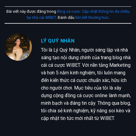
Bài viết này được đăng trong
Blog cá cược: Cập nhật thông tin đa chiều
tại nhà cái WIBET
. Đánh dấu
liên kết thường trực
.
LÝ QUÝ NHÂN
Tôi là Lý Quý Nhân, người sáng lập và nhà
sáng tạo nội dung chính của trang blog nhà
cái cá cược WIBET. Với nền tảng Marketing
và hơn 5 năm kinh nghiệm, tôi luôn mang
đến kiến thức cá cược chuẩn xác, hữu ích
cho người chơi. Mục tiêu của tôi là xây
dựng cộng đồng cá cược online lành mạnh,
minh bạch và đáng tin cậy. Thông qua blog,
tôi chia sẻ kinh nghiệm, kỹ năng soi kèo và
cập nhật tin tức mới nhất từ WIBET.