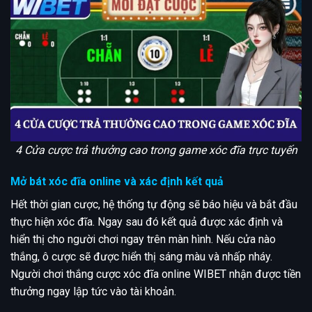
4 Cửa cược trả thưởng cao trong game xóc đĩa trực tuyến
Mở bát xóc đĩa online và xác định kết quả
Hết thời gian cược, hệ thống tự động sẽ báo hiệu và bắt đầu
thực hiện xóc đĩa. Ngay sau đó kết quả được xác định và
hiển thị cho người chơi ngay trên màn hình. Nếu cửa nào
thắng, ô cược sẽ được hiển thị sáng màu và nhấp nháy.
Người chơi thắng cược xóc đĩa online WIBET nhận được tiền
thưởng ngay lập tức vào tài khoản.