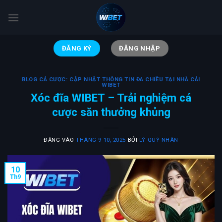
Bỏ
qua
nội
dung
ĐĂNG KÝ
ĐĂNG NHẬP
BLOG CÁ CƯỢC: CẬP NHẬT THÔNG TIN ĐA CHIỀU TẠI NHÀ CÁI
WIBET
Xóc đĩa WIBET – Trải nghiệm cá
cược săn thưởng khủng
ĐĂNG VÀO
THÁNG 9 10, 2025
BỞI
LÝ QUÝ NHÂN
10
Th9